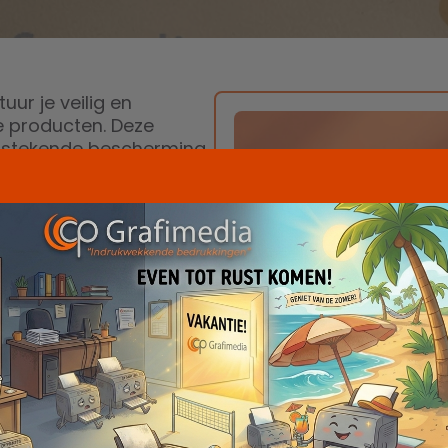
ur je veilig en
 producten. Deze
uitstekende bescherming
veloppen zijn van hoge
en gemaakt om aan je
l je het voorzien van
en we.
et enveloppen die
u papieren, bubbel- of
en allerlei opties.