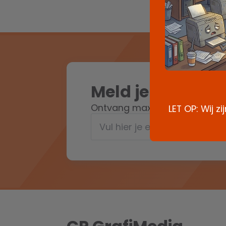
Meld je aan voor
Ontvang max. 1x per maand on
LET OP: Wij z