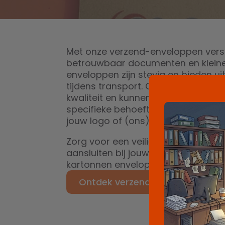
Met onze verzend-enveloppen verstu
betrouwbaar documenten en kleine
enveloppen zijn stevig en bieden 
tijdens transport. Onze verzend-en
kwaliteit en kunnen op maat word
specifieke behoeften te voldoen. Wi
jouw logo of (ons) ontwerp? Regel
Zorg voor een veilige verzending m
aansluiten bij jouw wensen. Of je n
kartonnen enveloppen zoekt, wij bied
Ontdek verzend-enveloppen