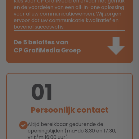
Kies voor CP GrafiMedia en ervaar het gemak
en de voordelen van een all-in-one oplossing
voor al uw communicatiewensen. Wij zorgen
ervoor dat uw communicatie kwalitatief en
bovenal succesvol is.
De 5 beloftes van
CP GrafiMedia Groep
01
Persoonlijk contact
Altijd bereikbaar gedurende de
openingstijden (ma-do 8:30 en 17:30,
vr t/m 16:00 uur)