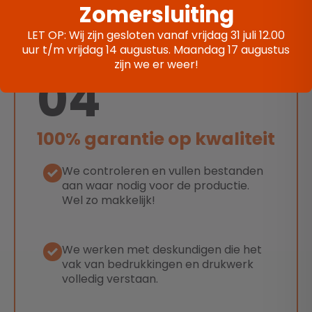
Zomersluiting
LET OP: Wij zijn gesloten vanaf vrijdag 31 juli 12.00
uur t/m vrijdag 14 augustus. Maandag 17 augustus
zijn we er weer!
04
100% garantie op kwaliteit
We controleren en vullen bestanden
aan waar nodig voor de productie.
Wel zo makkelijk!
We werken met deskundigen die het
vak van bedrukkingen en drukwerk
volledig verstaan.