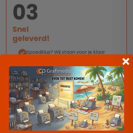
03
Snel
geleverd!
Spoedklus? Wij staan voor je klaar
met diverse machines en zijn
supersnel!
Dezelfde dag nog leveren? Als het
even kan, doen we het! Je weet
direct waar je aan toe bent.
Wij stappen, wanneer nodig, zélf in de
auto om jouw bestelling zo snel
mogelijk te bezorgen.