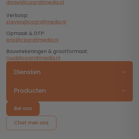
daniel@cpgrafimedia.nl
Verkoop:
steven@cpgrafimedia.nl
Opmaak & DTP:
eric@cpgrafimedia.nl
Bouwtekeningen & grootformaat:
ruud@cpgrafimedia.nl
Diensten
Producten
Bel ons
Chat met ons