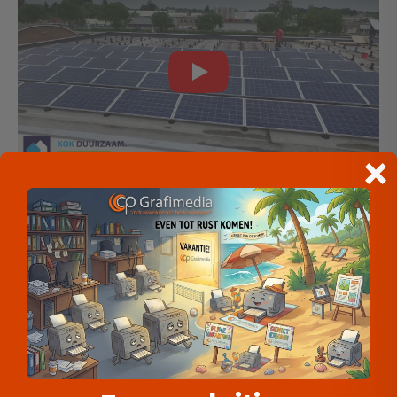
Play
Meld je aan voor onze
nieuwsbrief
Ontvang max. 1x per maand onze
update voor inspiratie, aanbiedingen en
adviezen.