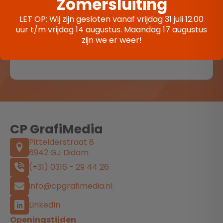
Zomersluiting
LET OP: Wij zijn gesloten vanaf vrijdag 31 juli 12.00
uur t/m vrijdag 14 augustus. Maandag 17 augustus
zijn we er weer!
Aanmelden
CP GrafiMedia
Pittelderstraat 8
6942 GJ Didam
(+31) 0316 - 29 44 26
info@cpgrafimedia.nl
LinkedIn
Openingstijden