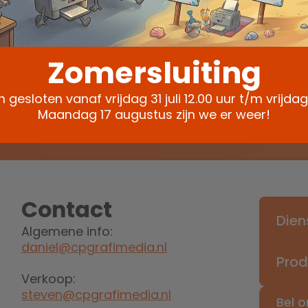
 onze nieuwsbrief
ze update voor inspiratie, aanbiedingen en advie
Zomersluiting
ijn gesloten vanaf vrijdag 31 juli 12.00 uur t/m vrijda
Maandag 17 augustus zijn we er weer!
Contact
Dien
Algemene info:
daniel@cpgrafimedia.nl
Pro
Verkoop:
steven@cpgrafimedia.nl
Bel 