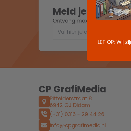
Meld je aan voor
Ontvang max. 1x per maand on
LET OP: Wij z
CP GrafiMedia
Pittelderstraat 8
6942 GJ Didam
(+31) 0316 - 29 44 26
info@cpgrafimedia.nl