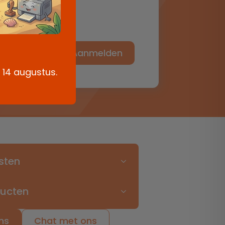
zen.
Aanmelden
g 14 augustus.
sten
ducten
ons
Chat met ons