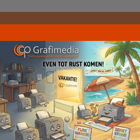
t gevonden wat je zo
is breder dan wat je hier ziet. Staat jouw gewenst
ontact met ons op en wij gaan direct aan de slag
kelijkheid te maken. Maatwerk is bij ons de standa
Bel ons
Mail ons
App met on