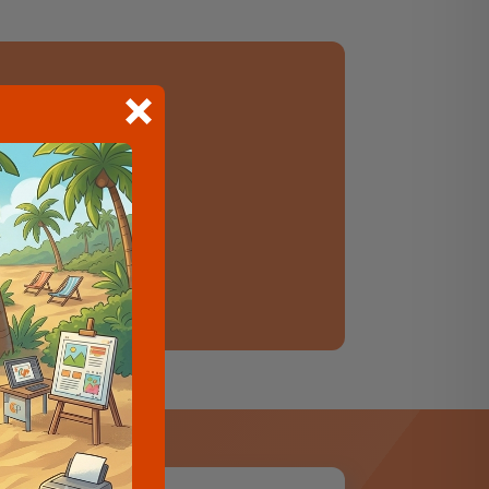
cht?
e product er niet
 om jouw ideeën
ard!
s