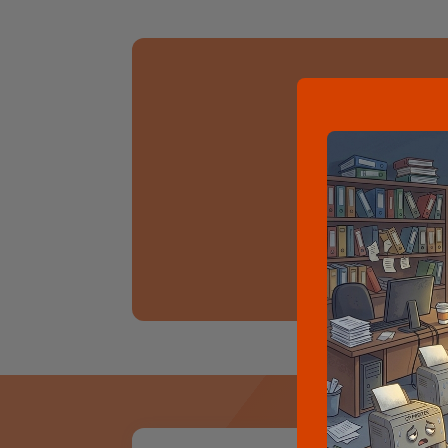
Nie
Ons assortiment 
tussen? Neem c
wer