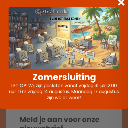
Neem contact met ons op via
info@cpgrafimedia.nl
of bel ons op 0316 – 29 44 26. We denken graag
met je mee!
VORIGE
Relatiegeschenken. Maak van elk
relatiegeschenk een uniek en
doordacht cadeau
VOLGENDE
Fotobehang Skantrae Hoe naadloos
fotobehang een ruimte kan
Zomersluiting
transformeren.
LET OP: Wij zijn gesloten vanaf vrijdag 31 juli 12.00
uur t/m vrijdag 14 augustus. Maandag 17 augustus
zijn we er weer!
Meld je aan voor onze