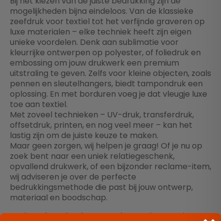
Bij het kiezen van de juiste bedrukking zijn de
mogelijkheden bijna eindeloos. Van de klassieke
zeefdruk voor textiel tot het verfijnde graveren op
luxe materialen – elke techniek heeft zijn eigen
unieke voordelen. Denk aan sublimatie voor
kleurrijke ontwerpen op polyester, of foliedruk en
embossing om jouw drukwerk een premium
uitstraling te geven. Zelfs voor kleine objecten, zoals
pennen en sleutelhangers, biedt tampondruk een
oplossing. En met borduren voeg je dat vleugje luxe
toe aan textiel.
Met zoveel technieken – UV-druk, transferdruk,
offsetdruk, printen, en nog veel meer – kan het
lastig zijn om de juiste keuze te maken.
Maar geen zorgen, wij helpen je graag! Of je nu op
zoek bent naar een uniek relatiegeschenk,
opvallend drukwerk, of een bijzonder reclame-item,
wij adviseren je over de perfecte
bedrukkingsmethode die past bij jouw ontwerp,
materiaal en boodschap.
Benieuwd wat het beste werkt voor jouw project?