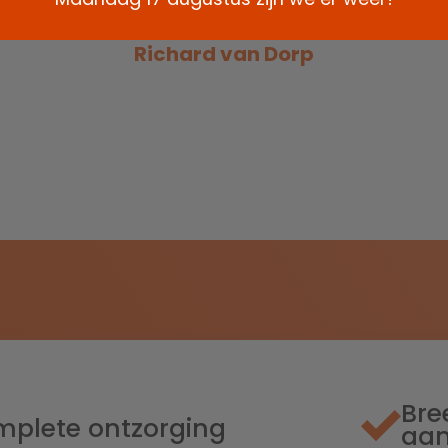
Richard van Dorp
Bre
plete ontzorging
aa