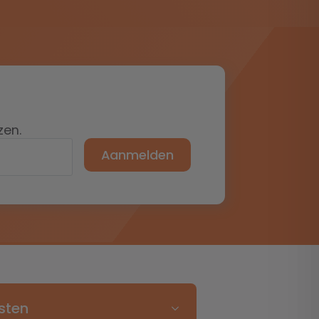
zen.
Aanmelden
sten