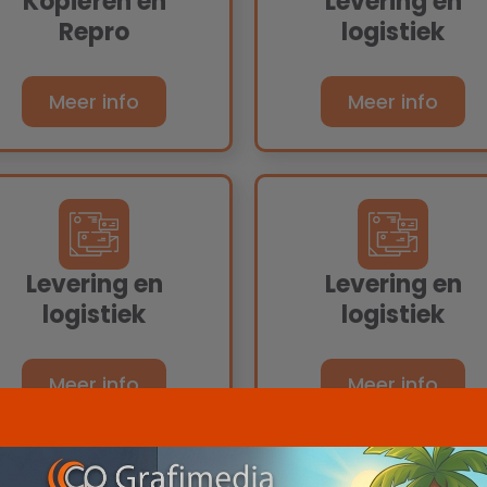
Kopiëren en
Levering en
Repro
logistiek
Meer info
Meer info
Levering en
Levering en
logistiek
logistiek
Meer info
Meer info