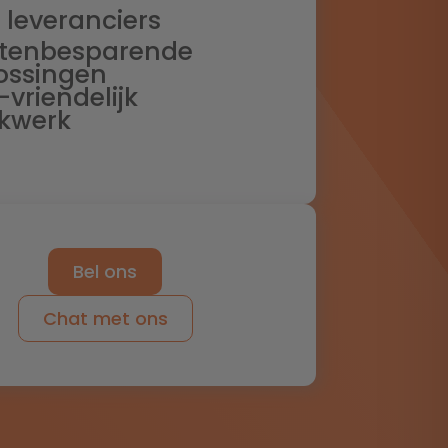
 leveranciers
tenbesparende
ossingen
-vriendelijk
kwerk
Bel ons
Chat met ons