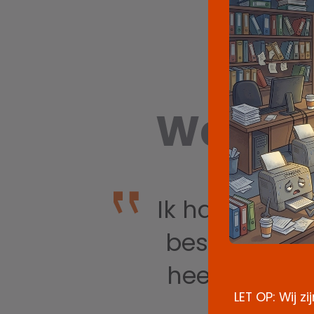
Wat kl
k
Ik had spoed,
ik
bestand voor
ar
heeft deze s
LET OP: Wij z