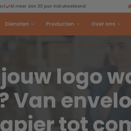
act
Al meer dan 30 jaar indrukwekkend
Diensten
Producten
Over ons
 jouw logo w
? Van envel
papier tot co