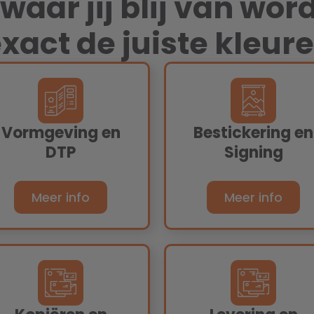
waar jij blij van wor
xact de juiste kleure
Vormgeving en
Bestickering en
DTP
Signing
Meer info
Meer info