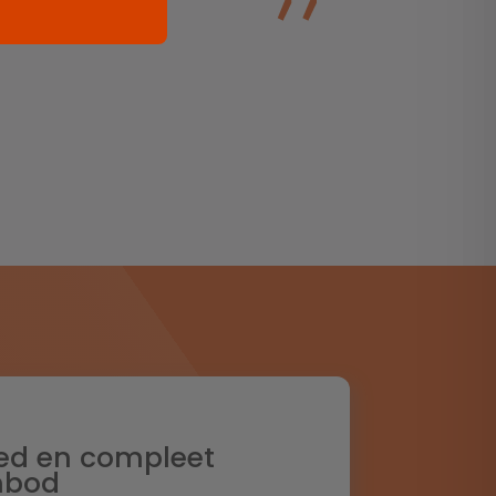
ed en compleet
nbod