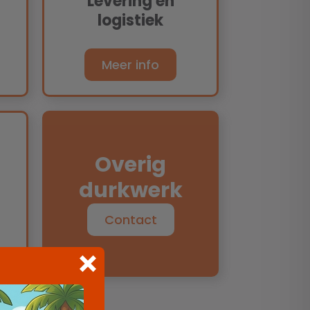
Levering en
logistiek
Meer info
Overig
durkwerk
Contact