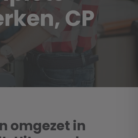
rken, CP
n omgezet in