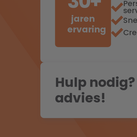
30
+
Per
ser
jaren
Sne
ervaring
Cre
Hulp nodig?
advies!