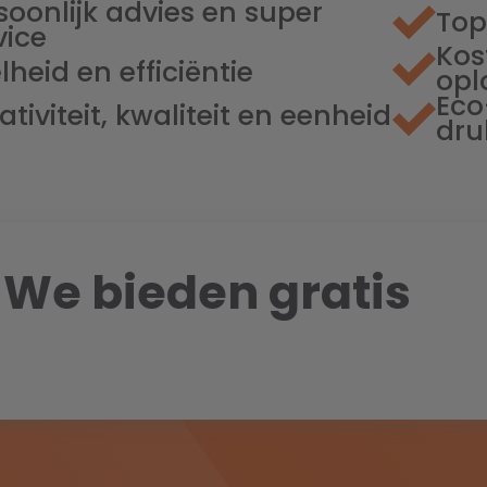
soonlijk advies en super
Top
vice
Kos
lheid en efficiëntie
opl
Eco
ativiteit, kwaliteit en eenheid
dru
 We bieden gratis