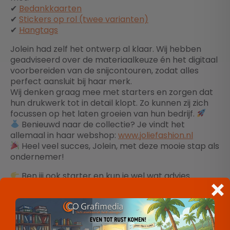
✔
Bedankkaarten
✔
Stickers op rol (twee varianten)
✔
Hangtags
Jolein had zelf het ontwerp al klaar. Wij hebben
geadviseerd over de materiaalkeuze én het digitaal
voorbereiden van de snijcontouren, zodat alles
perfect aansluit bij haar merk.
Wij denken graag mee met starters en zorgen dat
hun drukwerk tot in detail klopt. Zo kunnen zij zich
focussen op het laten groeien van hun bedrijf.
Benieuwd naar de collectie? Je vindt het
allemaal in haar webshop:
www.joliefashion.nl
Heel veel succes, Jolein, met deze mooie stap als
ondernemer!
Ben jij ook starter en kun je wel wat advies
gebruiken bij jouw bedrukkingen? Neem gerust
contact met ons op – we denken graag met je
mee.
VORIGE