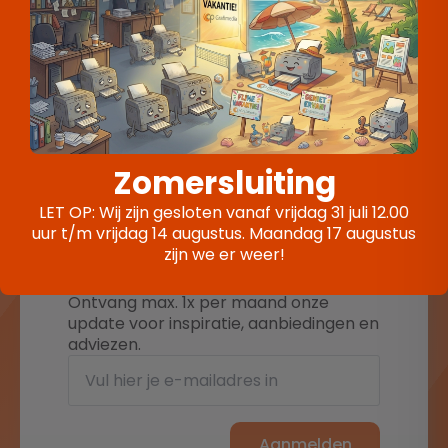
Winactie bij CP Grafimedia!
VOLGENDE
Bedrijfskleding: jouw merk in de
spotlight
Zomersluiting
LET OP: Wij zijn gesloten vanaf vrijdag 31 juli 12.00
uur t/m vrijdag 14 augustus. Maandag 17 augustus
Meld je aan voor onze
zijn we er weer!
nieuwsbrief
Ontvang max. 1x per maand onze
update voor inspiratie, aanbiedingen en
adviezen.
Aanmelden