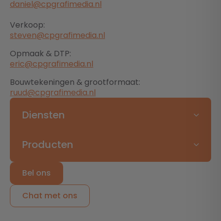
daniel@cpgrafimedia.nl
Verkoop:
steven@cpgrafimedia.nl
Opmaak & DTP:
eric@cpgrafimedia.nl
Bouwtekeningen & grootformaat:
ruud@cpgrafimedia.nl
Diensten
Producten
Bel ons
Chat met ons