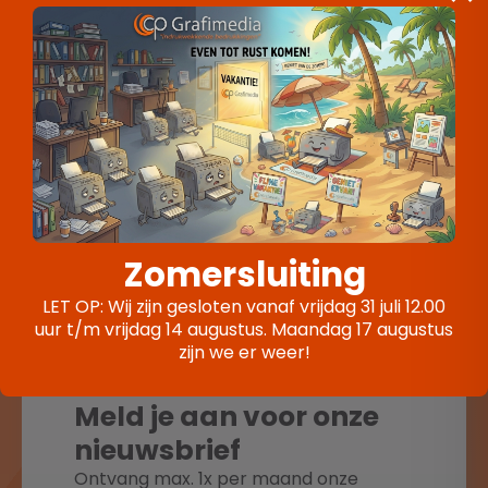
Geen geluk met winacties, maar wel interesse? We
helpen je graag verder!
VORIGE
Opvallen doe je met een spandoek!
VOLGENDE
Starten doe je samen
drukwerkproducten
Zomersluiting
LET OP: Wij zijn gesloten vanaf vrijdag 31 juli 12.00
uur t/m vrijdag 14 augustus. Maandag 17 augustus
zijn we er weer!
Meld je aan voor onze
nieuwsbrief
Ontvang max. 1x per maand onze